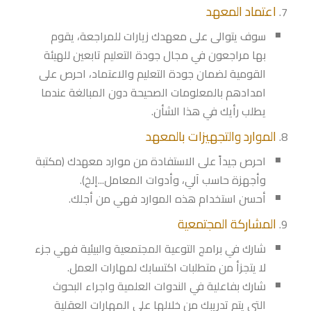
اعتماد المعهد
سوف يتوالى على معهدك زيارات للمراجعة، يقوم
بها مراجعون في مجال جودة التعليم تابعين للهيئة
القومية لضمان جودة التعليم والاعتماد، احرص على
امدادهم بالمعلومات الصحيحة دون المبالغة عندما
يطلب رأيك في هذا الشأن.
الموارد والتجهيزات بالمعهد
احرص جيداً على الاستفادة من موارد معهدك (مكتبة
وأجهزة حاسب آلي، وأدوات المعامل...إلخ).
أحسن استخدام هذه الموارد فهي من أجلك.
المشاركة المجتمعية
شارك في برامج التوعية المجتمعية والبيئية فهي جزء
لا يتجزأ من متطلبات اكتسابك لمهارات العمل.
شارك بفاعلية في الندوات العلمية واجراء البحوث
التي يتم تدريبك من خلالها على المهارات العقلية