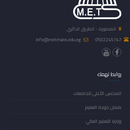
المنصورة - الطريق الدائري
info@metmans.edu.eg
0502245747
روابط تهمك
المجلس الأعلى للجامعات
ضمان جودة التعليم
وزارة التعليم العالي