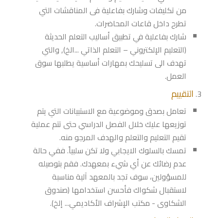
من تكليفات وشارك بفاعلية فى المناقشات التي
تطرح داخل قاعات المحاضرات.
شارك بفاعلية في تطبيق أساليب التعلم الحديثة
(التعليم الإلكتروني – التعلم الذاتي ...الخ), والتي
تهدف الى تسليحك بمهارات أساسية يطلبها سوق
العمل.
التقييم
تعامل بصدق وموضوعية مع الاستبيانات التي يتم
توزيعها عليك خلال الفصل الدراسي حتى تتم عملية
تقيم التعليم والتعلم والهدف المرجو منه.
تمسك بالسلوك الايجابي ولا تكن سلبياً. ففي حالة
عدم رضائك عن أي شيء بمعهدك. فقم بتوصيله
للمسؤولين، سوف تجد بالمعهد آلية مناسبة
لاستقبال شكواك فأحسن استخدامها (صندوق
الشكاوى - مكتب الإشراف الأكاديمي... إلخ).