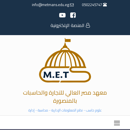
info@metmans.edu.eg
0502245747
المنصة الإلكترونية
معهد مصر العالي للتجارة والحاسبات
بالمنصورة
علوم حاسب - نظم المعلومات الإدارية - محاسبة - إدارة