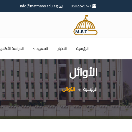
info@metmans.edu.eg
0502245747
الرئيسية
الاخبار
المعهد
الدراسة الأكادي
الأوائل
الرئيسية
الأوائل