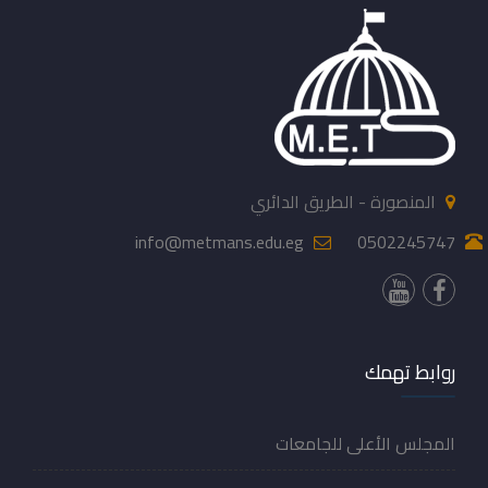
المنصورة - الطريق الدائري
info@metmans.edu.eg
0502245747
روابط تهمك
المجلس الأعلى للجامعات