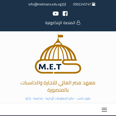
info@metmans.edu.eg
0502245747
المنصة الإلكترونية
معهد مصر العالي للتجارة والحاسبات
بالمنصورة
علوم حاسب - نظم المعلومات الإدارية - محاسبة - إدارة