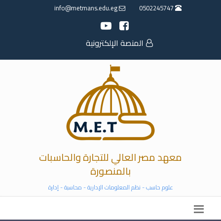
info@metmans.edu.eg
0502245747
المنصة الإلكترونية
معهد مصر العالي للتجارة والحاسبات
بالمنصورة
علوم حاسب - نظم المعلومات الإدارية - محاسبة - إدارة