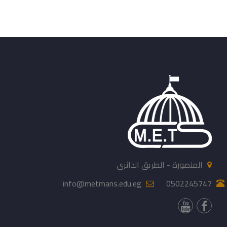
المنصورة - الطريق الدائري
info@metmans.edu.eg
0502245747