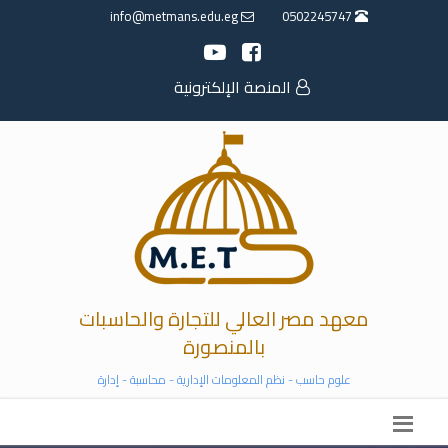
info@metmans.edu.eg
0502245747
المنصة الإلكترونية
معهد مصر العالي للتجارة والحاسبات
بالمنصورة
علوم حاسب - نظم المعلومات الإدارية - محاسبة - إدارة