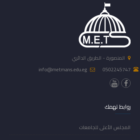
المنصورة - الطريق الدائري
info@metmans.edu.eg
0502245747
روابط تهمك
المجلس الأعلى للجامعات