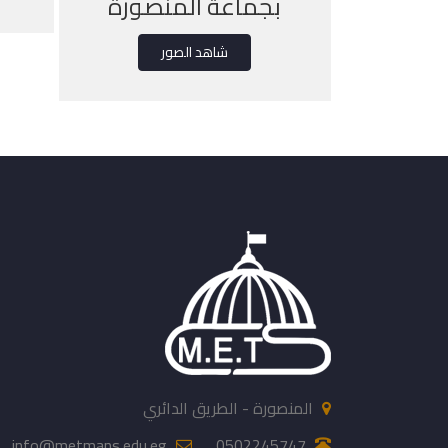
بجماعة المنصورة
شاهد الصور
المنصورة - الطريق الدائري
info@metmans.edu.eg
0502245747