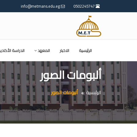
info@metmans.edu.eg
0502245747
الرئيسية
الاخبار
المعهد
الدراسة الأكادي
ألبومات الصور
الرئيسية
ألبومات الصور