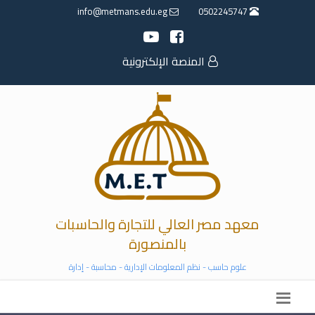
info@metmans.edu.eg
0502245747
المنصة الإلكترونية
معهد مصر العالي للتجارة والحاسبات
بالمنصورة
علوم حاسب - نظم المعلومات الإدارية - محاسبة - إدارة