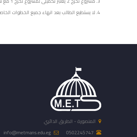
مشروع تخرج 2 يعتبر تكميلى لمشروع تخرج 1 مع نفس مجموعة المشروع ونفس المشرف
لا يستطيع الطالب بعد انهاء جميع الخطوات الخاص
المنصورة - الطريق الدائري
info@metmans.edu.eg
0502245747