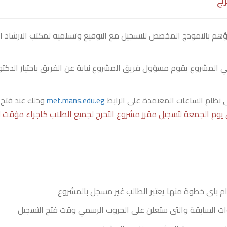
هم بالنموذج المخصص للتسجيل مع التوقيع وتسلميه لمكتب الارشاد ا
ي المشروع يقوم مسؤول فريق المشروع نيابة عن الفريق باختيار الدكتور 
 نظام الساعات المعتمدة على الرابط
met.mans.edu.eg
وذلك عند فتح 
يوم الجمعة لتسجيل مقرر مشروع التخرج لجميع الطلاب كاجراء مؤقت لح
ام باى خطوة منها يعتبر الطالب غير مسجل بالمشروع
طوات السابقة والتى ستعلن على الجروب الرسمي وقت فتح التسجيل