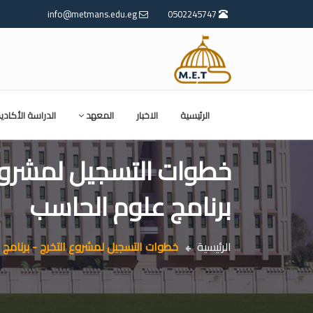
info@metmans.edu.eg
0502245747
الرئيسية
الاخبار
المعهد
الدراسة الأكادي
خطوات التسجيل لمشروع 
برنامج علوم الحاسب
الرئيسية
خطوات التسجيل لمشروع التخرج - برنامج