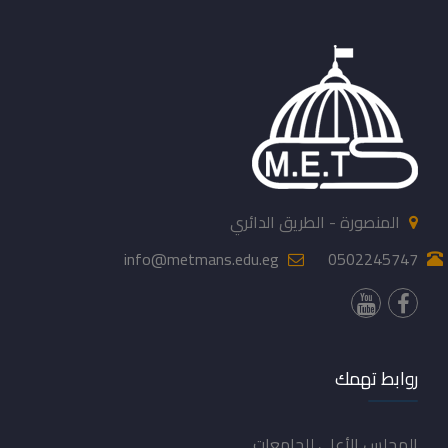
المنصورة - الطريق الدائري
info@metmans.edu.eg
0502245747
روابط تهمك
المجلس الأعلى للجامعات