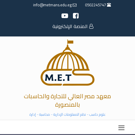
info@metmans.edu.eg
0502245747
المنصة الإلكترونية
معهد مصر العالي للتجارة والحاسبات
بالمنصورة
علوم حاسب - نظم المعلومات الإدارية - محاسبة - إدارة