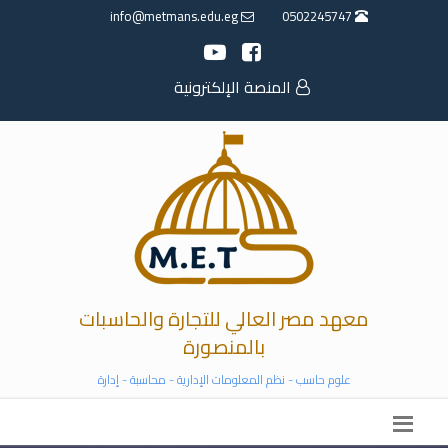
info@metmans.edu.eg
0502245747
المنصة الإلكترونية
معهد مصر العالي للتجارة والحاسبات
بالمنصورة
علوم حاسب - نظم المعلومات الإدارية - محاسبة - إدارة