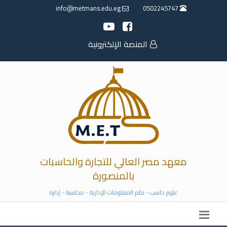
info@metmans.edu.eg
0502245747
المنصة الإلكترونية
معهد مصر العالي للتجارة والحاسبات
بالمنصورة
علوم حاسب - نظم المعلومات الإدارية - محاسبة - إدارة